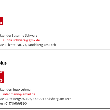
itzende: Susanne Schwarz
 :
sunna-schwarz@gmx.de
se : Eichteilstr. 23, Landsberg am Lech
lus
itzender: Ingo Lehmann
 :
ralehmann@email.de
se : Alte Bergstr. 492, 86899 Landsberg am Lech
on : 0157 36199390