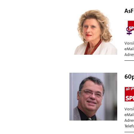
AsF
Vors
eMail
Adres
60p
Vors
eMail
Adres
Telef