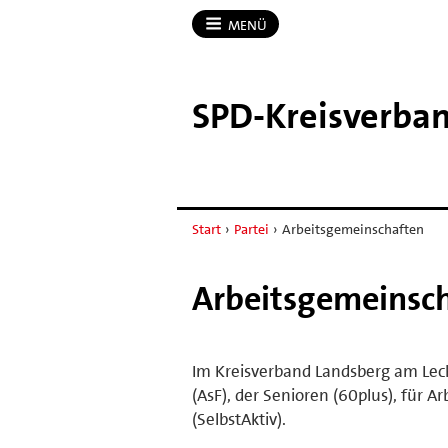
MENÜ
SPD-​Kreisverba
Start
›
Partei
›
Arbeitsgemeinschaften
Arbeitsgemeinsc
Im Kreisverband Landsberg am Lech
(AsF), der Senioren (60plus), für
(SelbstAktiv).